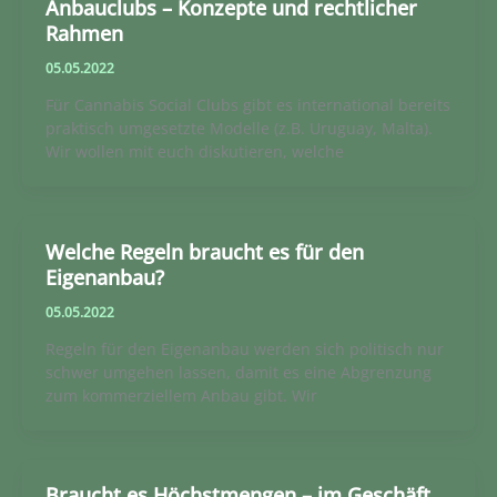
Anbauclubs – Konzepte und rechtlicher
Rahmen
05.05.2022
Für Cannabis Social Clubs gibt es international bereits
praktisch umgesetzte Modelle (z.B. Uruguay, Malta).
Wir wollen mit euch diskutieren, welche
Welche Regeln braucht es für den
Eigenanbau?
05.05.2022
Regeln für den Eigenanbau werden sich politisch nur
schwer umgehen lassen, damit es eine Abgrenzung
zum kommerziellem Anbau gibt. Wir
Braucht es Höchstmengen – im Geschäft,