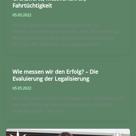
Fahrtüchtigkeit
05.05.2022
Bislang werden Cannabiskonsumenten im
Führerscheinrecht diskriminiert. Dies gilt sowohl bei
Besitzmeldungen ohne Straßenverkehrsbezug als
auch bei der Definition einer sogenannten
Wie messen wir den Erfolg? – Die
Evaluierung der Legalisierung
05.05.2022
Wie viele Konsumenten versorgen sich vier Jahre nach
der Legalisierung noch beim Dealer im Park oder
beim Nachbarn, der sich