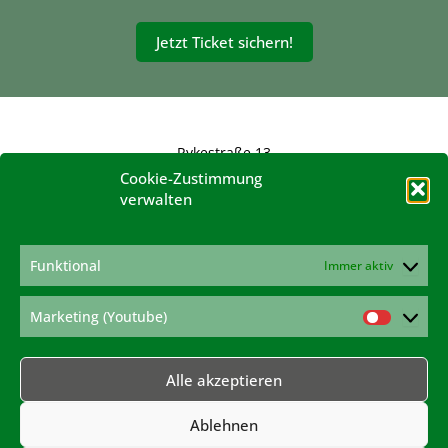
Jetzt Ticket sichern!
Rykestraße 13
10405 Berlin
Cookie-Zustimmung
verwalten
konferenz@hanfverband.de
www.hanfverband.de
Impressum
Funktional
Immer aktiv
Datenschutzerklärung
Cookie-Richtlinie
Marketing (Youtube)
Marketi
(Youtub
Alle akzeptieren
Ablehnen