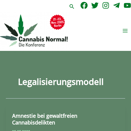
Zum
Suchen
Inhalt
springen
Legalisierungsmodell
Amnestie bei gewaltfreien
Cannabisdelikten