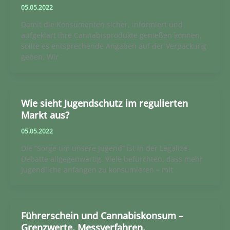
05.05.2022
Damit die Konsumenten sicher, informiert und
aufgeklärt ihre Cannabisprodukte genießen können,
sollte es entsprechende Angaben auf der Verpackung
geben. Wir
Wie sieht Jugendschutz im regulierten
Markt aus?
05.05.2022
Die “Sorge um unsere Jugend” ist in der Legalize-
Debatte allgegenwärtig. Viele befürchten, dass mehr
Jugendliche anfangen zu konsumieren – mit
Führerschein und Cannabiskonsum –
Grenzwerte, Messverfahren,