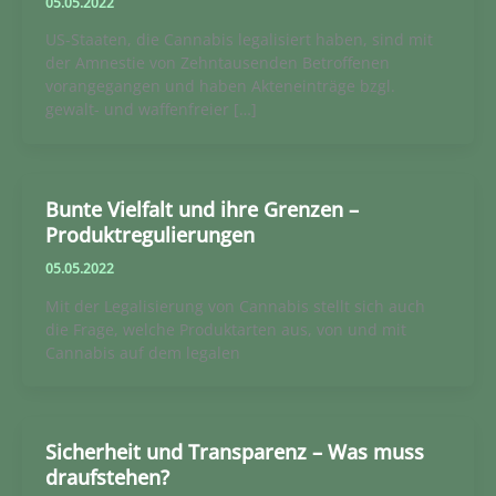
05.05.2022
US-Staaten, die Cannabis legalisiert haben, sind mit
der Amnestie von Zehntausenden Betroffenen
vorangegangen und haben Akteneinträge bzgl.
gewalt- und waffenfreier […]
Bunte Vielfalt und ihre Grenzen –
Produktregulierungen
05.05.2022
Mit der Legalisierung von Cannabis stellt sich auch
die Frage, welche Produktarten aus, von und mit
Cannabis auf dem legalen
Sicherheit und Transparenz – Was muss
draufstehen?