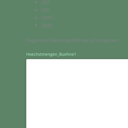
250
500
1000
2000
Folgendes Meinungsbild hat sich ergeben:
Hoechstmengen_Buehne1