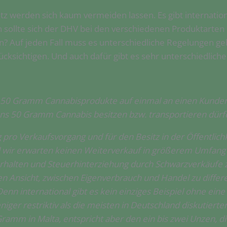
werden sich kaum vermeiden lassen. Es gibt international
ollte sich der DHV bei den verschiedenen Produktarten e
? Auf jeden Fall muss es unterschiedliche Regelungen gebe
cksichtigen. Und auch dafür gibt es sehr unterschiedlic
s 50 Gramm Cannabisprodukte auf einmal an einen Kunden
ns 50 Gramm Cannabis besitzen bzw. transportieren dürf
ro Verkaufsvorgang und für den Besitz in der Öffentlichk
nd wir erwarten keinen Weiterverkauf in größerem Umfan
 erhalten und Steuerhinterziehung durch Schwarzverkäufe z
en Ansicht, zwischen Eigenverbrauch und Handel zu differe
nn international gibt es kein einziges Beispiel ohne eine
er restriktiv als die meisten in Deutschland diskutierte
Gramm in Malta, entspricht aber den ein bis zwei Unzen, di