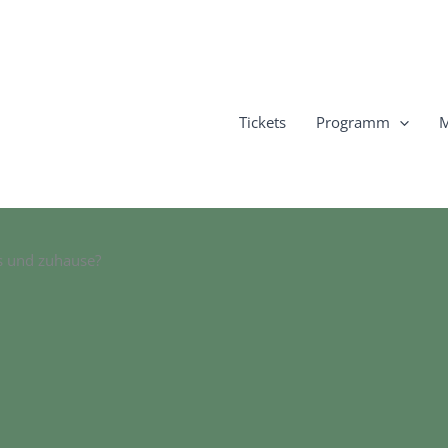
Tickets
Programm
M
s und zuhause?