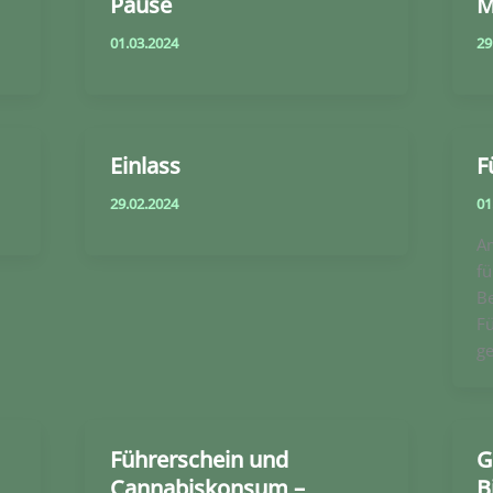
Pause
M
01.03.2024
29
Einlass
F
29.02.2024
01
A
fü
Be
F
ge
Führerschein und
G
Cannabiskonsum –
B