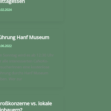
ittagessen
.02.2024
ührung Hanf Museum
.06.2022
m Sonntag wird es ab 12:30 Uhr
r alle interessierten CaNoKo-
sucherInnen eine kostenlose
ührung durchs Hanf Museum
ben. Wer zur
roßkonzerne vs. lokale
iobauern?