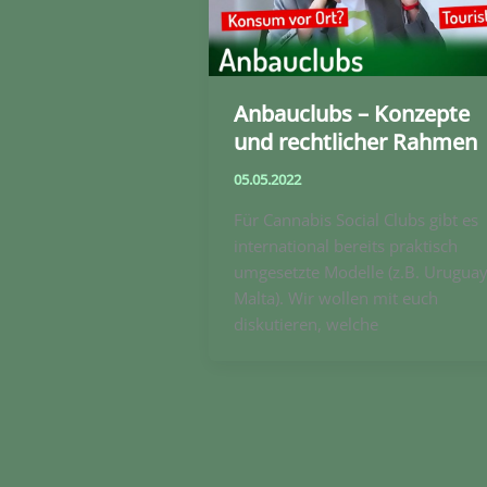
Anbauclubs – Konzepte
und rechtlicher Rahmen
05.05.2022
Für Cannabis Social Clubs gibt es
international bereits praktisch
umgesetzte Modelle (z.B. Uruguay
Malta). Wir wollen mit euch
diskutieren, welche