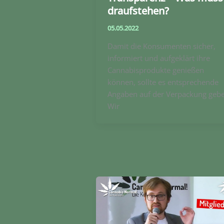
draufstehen?
05.05.2022
Damit die Konsumenten sicher,
informiert und aufgeklärt ihre
Cannabisprodukte genießen
können, sollte es entsprechende
Angaben auf der Verpackung gebe
Wir