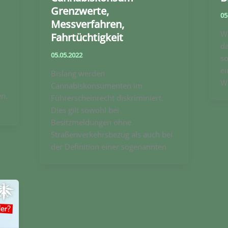
Grenzwerte,
05
Messverfahren,
We
Fahrtüchtigkeit
da
05.05.2022
s
e
Bislang werden
W
Cannabiskonsumenten im
n.
Führerscheinrecht diskriminiert.
Dies gilt sowohl bei
Besitzmeldungen ohne
Straßenverkehrsbezug als auch bei
der Definition einer sogenannten