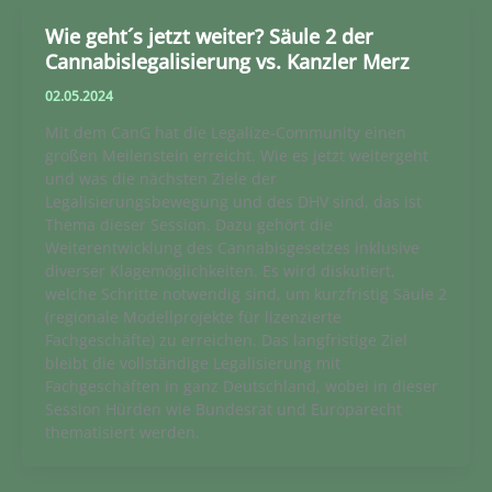
Wie geht´s jetzt weiter? Säule 2 der
Cannabislegalisierung vs. Kanzler Merz
02.05.2024
Mit dem CanG hat die Legalize-Community einen
großen Meilenstein erreicht. Wie es jetzt weitergeht
und was die nächsten Ziele der
Legalisierungsbewegung und des DHV sind, das ist
Thema dieser Session. Dazu gehört die
Weiterentwicklung des Cannabisgesetzes inklusive
diverser Klagemöglichkeiten. Es wird diskutiert,
welche Schritte notwendig sind, um kurzfristig Säule 2
(regionale Modellprojekte für lizenzierte
Fachgeschäfte) zu erreichen. Das langfristige Ziel
bleibt die vollständige Legalisierung mit
Fachgeschäften in ganz Deutschland, wobei in dieser
Session Hürden wie Bundesrat und Europarecht
thematisiert werden.