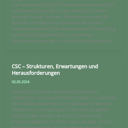
Cannabisanbaus und der Weiterverarbeitung werden
umfassend vorgestellt. Zu den zentralen Themen
gehören Curing, Trocknen, Fermentieren sowie die
Wahl des richtigen Anbaumediums. Besondere
Aufmerksamkeit wird der Bedeutung der Verwendung
spezifischer Düngemittel für verschiedene
Wachstumsphasen der Cannabis-Pflanze gewidmet.
CSC – Strukturen, Erwartungen und
Herausforderungen
02.05.2024
In einer Reihe kurzer Impulsvorträge werden
strategische und organisatorische Fragen zu Cannabis
Social Clubs beleuchtet. Die ursprüngliche Idee und
Historie von Cannabis Social Clubs wird dargestellt
und die Frage erörtert, ob sich CSC-Ketten und
Franchise-Systeme mit dieser Idee und dem CanG in
Einklang bringen lassen. Ein weiterer zentraler