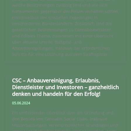
welche Besitzmengen zulässig sind und wie sich
Konsumenten gegenüber der Polizei verhalten sollten,
einschließlich der speziellen Regelungen in
verschiedenen Bundesländern. Zusätzlich sind die
gesetzlichen Bestimmungen zu Cannabisextrakten
und Edibles Thema, zusammen mit einer Übersicht
über aktuelle Urteile, Bußgeld- und
Amnestieregelungen, inklusive der erforderlichen
Schritte für eine Löschung aus dem Strafregister.
CSC – Anbauvereinigung, Erlaubnis,
Dienstleister und Investoren – ganzheitlich
denken und handeln für den Erfolg!
05.06.2024
Ein umfassender Überblick über die Gründung und
den Betrieb von Cannabis Social Clubs, inklusive
Mustersatzungen, vereinsrechtlicher Grundlagen und