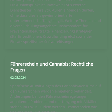
Diskussionspunkt ist, inwieweit CSCs externe
Dienstleister in ihre Strukturen einbinden dürfen,
ohne dass dies als gewinnorientierte
unternehmerische Tätigkeit gilt. Weitere Themen sind
diverse Schulungsangebote, insbesondere für
Präventionsbeauftragte, Finanzierungsstrategien
(Startinvestitionen, Crowdfunding etc.) sowie der
Einsatz spezifischer Softwarelösungen.
Führerschein und Cannabis: Rechtliche
Fragen
02.05.2024
Spezifische Auswirkungen des Cannabis-Konsums auf
den Führerschein werden eingehend behandelt.
Änderungen bei den Führerscheinregelungen,
anhaltende Probleme und der Umgang mit Altfällen
stehen im Fokus. Zudem werden Testmethoden wie