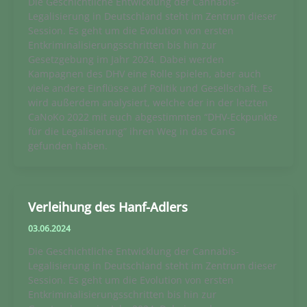
Die Geschichtliche Entwicklung der Cannabis-
Legalisierung in Deutschland steht im Zentrum dieser
Session. Es geht um die Evolution von ersten
Entkriminalisierungsschritten bis hin zur
Gesetzgebung im Jahr 2024. Dabei werden
Kampagnen des DHV eine Rolle spielen, aber auch
viele andere Einflüsse auf Politik und Gesellschaft. Es
wird außerdem analysiert, welche der in der letzten
CaNoKo 2022 mit euch abgestimmten “DHV-Eckpunkte
für die Legalisierung” ihren Weg in das CanG
gefunden haben.
Verleihung des Hanf-Adlers
03.06.2024
Die Geschichtliche Entwicklung der Cannabis-
Legalisierung in Deutschland steht im Zentrum dieser
Session. Es geht um die Evolution von ersten
Entkriminalisierungsschritten bis hin zur