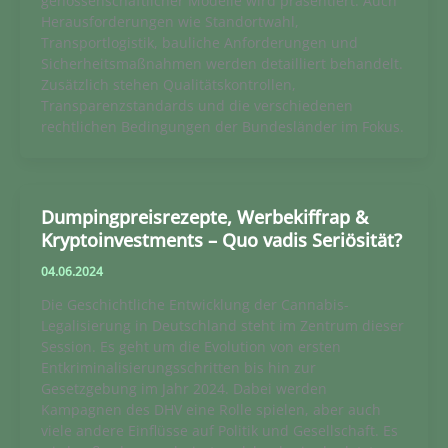
genossenschaftlicher Modelle wird präsentiert. Auch
Herausforderungen wie Standortwahl,
Transportlogistik, bauliche Anforderungen und
Sicherheitsmaßnahmen werden detailliert behandelt.
Zusätzlich stehen Qualitätskontrollen,
Transparenzstandards und die verschiedenen
rechtlichen Bedingungen der Bundesländer im Fokus.
Dumpingpreisrezepte, Werbekiffrap &
Kryptoinvestments – Quo vadis Seriösität?
04.06.2024
Die Geschichtliche Entwicklung der Cannabis-
Legalisierung in Deutschland steht im Zentrum dieser
Session. Es geht um die Evolution von ersten
Entkriminalisierungsschritten bis hin zur
Gesetzgebung im Jahr 2024. Dabei werden
Kampagnen des DHV eine Rolle spielen, aber auch
viele andere Einflüsse auf Politik und Gesellschaft. Es