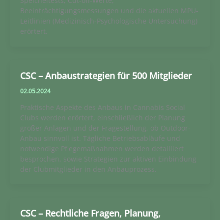
Speicheltests, Cut-off-Werte,
Beeinträchtigungsmessungen und die aktuellen MPU-
Leitlinien (Medizinisch-Psychologische Untersuchung)
erörtert.
CSC – Anbaustrategien für 500 Mitglieder
02.05.2024
Praktische Aspekte des Anbaus in Cannabis Social
Clubs werden erörtert, einschließlich der Planung
großer Anlagen und der Fragestellung, ob Outdoor-
Anbau sinnvoll ist. Tägliche Betriebsabläufe und
notwendige Pflegemaßnahmen werden detailliert
besprochen, sowie Strategien zur aktiven Einbindung
der Clubmitglieder in den Anbauprozess.
CSC – Rechtliche Fragen, Planung,