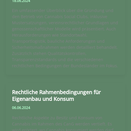
18.06.2024
Ein umfassender Überblick über die Gründung und
den Betrieb von Cannabis Social Clubs, inklusive
Mustersatzungen, vereinsrechtlicher Grundlagen und
genossenschaftlicher Modelle wird präsentiert. Auch
Herausforderungen wie Standortwahl,
Transportlogistik, bauliche Anforderungen und
Sicherheitsmaßnahmen werden detailliert behandelt.
Zusätzlich stehen Qualitätskontrollen,
Transparenzstandards und die verschiedenen
rechtlichen Bedingungen der Bundesländer im Fokus.
Rechtliche Rahmenbedingungen für
Eigenanbau und Konsum
06.06.2024
Rechtliche Aspekte zu Besitz und Konsum von
Cannabis im Rahmen des CanG werden vertieft. Es
wird erörtert, wo Cannabis konsumiert werden darf,