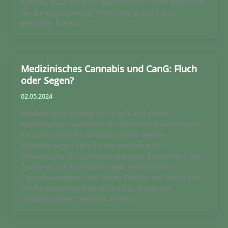
CaNoKo 2022 mit euch abgestimmten “DHV-Eckpunkte
für die Legalisierung” ihren Weg in das CanG
gefunden haben.
Medizinisches Cannabis und CanG: Fluch
oder Segen?
02.05.2024
Medizinische Aspekte des CanG und deren
Auswirkungen auf Patienten stehen in dieser Session
zur Diskussion. Es wird beleuchtet, welche
Veränderungen sich für die medizinische
Verwendung von Cannabis ergeben. Zudem wird die
Zunahme von kostengünstigen medizinischen
Cannabisrezepten und deren Einfluss auf den Markt,
die Patientenversorgung und das Image von
medizinischem Cannabis erörtert.