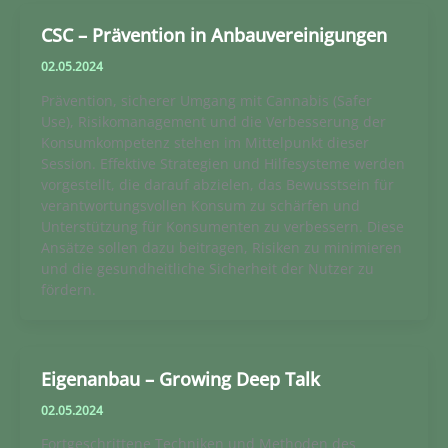
CSC – Prävention in Anbauvereinigungen
02.05.2024
Prävention, sicherer Umgang mit Cannabis (Safer
Use), Risikomanagement und die Verbesserung der
Konsumkompetenz stehen im Mittelpunkt dieser
Session. Effektive Strategien und Hilfesysteme werden
vorgestellt, die darauf abzielen, das Bewusstsein für
verantwortungsvollen Konsum zu schärfen und
Unterstützung für Konsumenten zu verbessern. Diese
Ansätze sollen dazu beitragen, Risiken zu minimieren
und die gesundheitliche Sicherheit der Nutzer zu
fördern.
Eigenanbau – Growing Deep Talk
02.05.2024
Fortgeschrittene Techniken und Methoden des