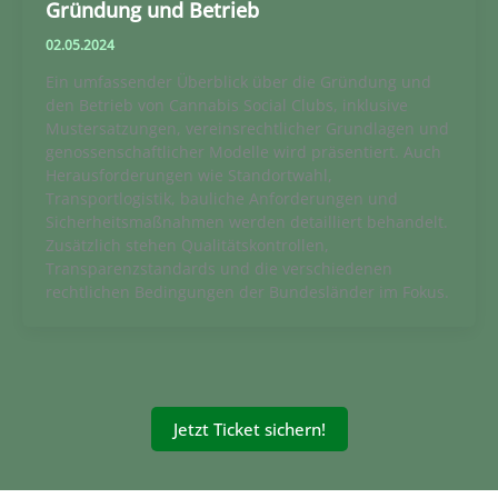
Gründung und Betrieb
02.05.2024
Ein umfassender Überblick über die Gründung und
den Betrieb von Cannabis Social Clubs, inklusive
Mustersatzungen, vereinsrechtlicher Grundlagen und
genossenschaftlicher Modelle wird präsentiert. Auch
Herausforderungen wie Standortwahl,
Transportlogistik, bauliche Anforderungen und
Sicherheitsmaßnahmen werden detailliert behandelt.
Zusätzlich stehen Qualitätskontrollen,
Transparenzstandards und die verschiedenen
rechtlichen Bedingungen der Bundesländer im Fokus.
Jetzt Ticket sichern!