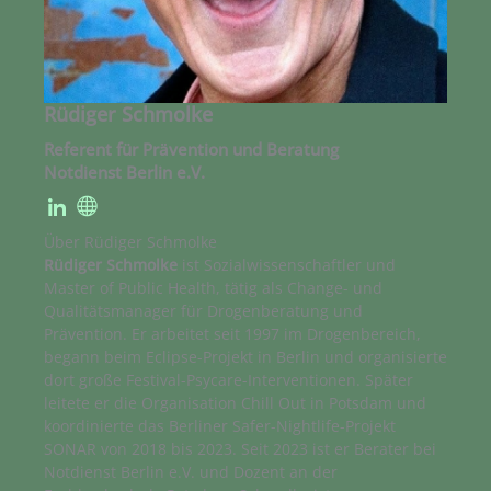
Rüdiger Schmolke
Referent für Prävention und Beratung
Notdienst Berlin e.V.
Über Rüdiger Schmolke
Rüdiger Schmolke
ist Sozialwissenschaftler und
Master of Public Health, tätig als Change- und
Qualitätsmanager für Drogenberatung und
Prävention. Er arbeitet seit 1997 im Drogenbereich,
begann beim Eclipse-Projekt in Berlin und organisierte
dort große Festival-Psycare-Interventionen. Später
leitete er die Organisation Chill Out in Potsdam und
koordinierte das Berliner Safer-Nightlife-Projekt
SONAR von 2018 bis 2023. Seit 2023 ist er Berater bei
Notdienst Berlin e.V. und Dozent an der