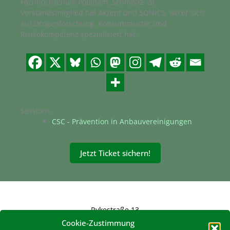
Fachhochschule Potsdam. Schmolke ist
Vorstandsmitglied bei Akzept und SONICS, wo er sich
auf Drogenforschung, Konsummuster und
Risikokompetenz spezialisiert hat​.
Sessions
CSC - Prävention in Anbauvereinigungen
Jetzt Ticket sichern!
Rykestraße 13
10405 Berlin
Cookie-Zustimmung