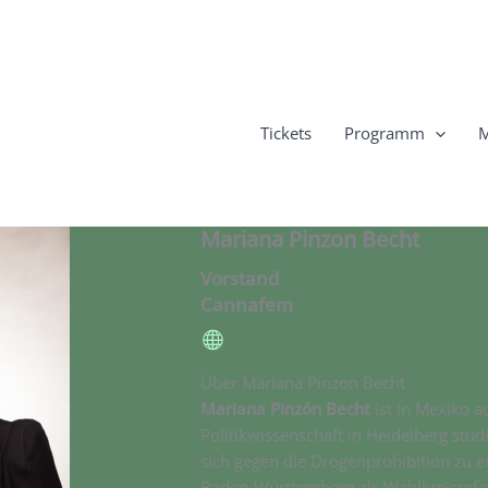
Tickets
Programm
M
Mariana Pinzon Becht
Vorstand
Cannafem
Über Mariana Pinzon Becht
Mariana Pinzón Becht
ist in Mexiko a
Politikwissenschaft in Heidelberg stud
sich gegen die Drogenprohibition zu en
Baden-Württemberg als Wahlkreisrefer