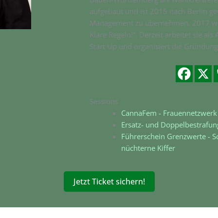
aufgebaut und ist 2015 nach Berlin 
Management zu übernehmen. 2017 war
Klare Regeln!“. Derzeit arbeitet sie a
Start Up und organisiert die Gründun
Sessions
CannaFem - Frauennetzwerk
Ersatz- und Doppelbestrafu
Führerschein Grenzwerte - S
nüchterne Kiffer
Jetzt Ticket sichern!