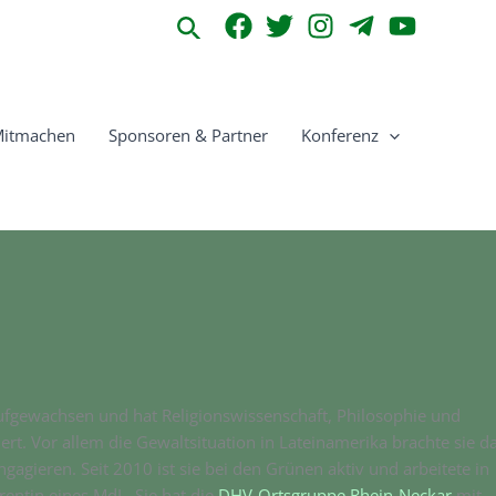
Suchen
itmachen
Sponsoren & Partner
Konferenz
ufgewachsen und hat Religionswissenschaft, Philosophie und
iert. Vor allem die Gewaltsituation in Lateinamerika brachte sie d
gagieren. Seit 2010 ist sie bei den Grünen aktiv und arbeitete in
entin eines MdL. Sie hat die
DHV-Ortsgruppe Rhein-Neckar
mit