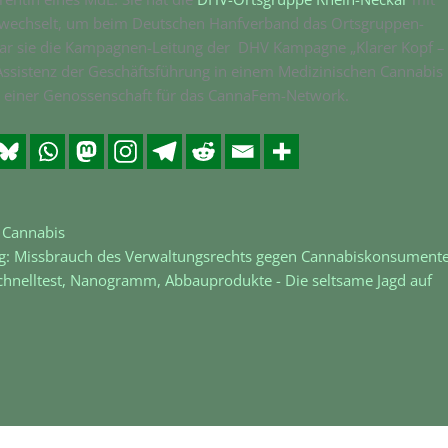
gewechselt, um beim Deutschen Hanfverband das Ortsgruppen-
 sie die Kampagnen-Leitung der DHV Kampagne „Klarer Kopf –
ls Assistenz der Geschäftsführung in einem Medizinischen Cannabis
g einer Genossenschaft für das CannaFem-Network.
 Cannabis
ng: Missbrauch des Verwaltungsrechts gegen Cannabiskonsument
chnelltest, Nanogramm, Abbauprodukte - Die seltsame Jagd auf