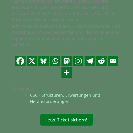
Cannabispolitik und -aktivismus. Seine Expertise
erstreckt sich über die rechtlichen, sozialen und
gesundheitlichen Aspekte von Cannabis. Als aktiver
Bürger von Weimar organisiert er
Informationsveranstaltungen, Diskussionsrunden und
Workshops, um das Bewusstsein für die Vorteile einer
regulierten Cannabisnutzung in Thüringen zu
schärfen.
Sessions
CSC - Strukturen, Erwartungen und
Herausforderungen
Jetzt Ticket sichern!