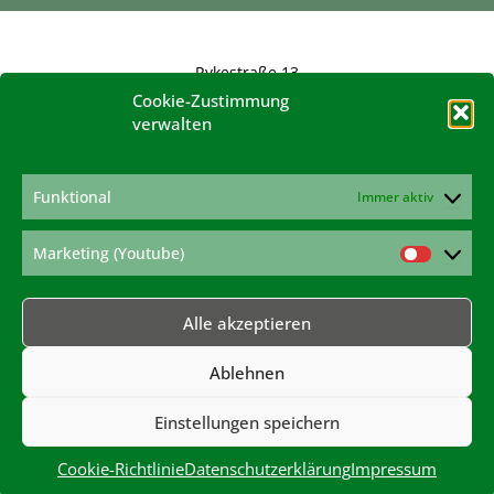
Rykestraße 13
10405 Berlin
Cookie-Zustimmung
verwalten
konferenz@hanfverband.de
www.hanfverband.de
Impressum
Funktional
Immer aktiv
Datenschutzerklärung
Cookie-Richtlinie
Marketing (Youtube)
Marketi
(Youtub
Alle akzeptieren
Ablehnen
Deutscher Hanfverband
Einstellungen speichern
Cookie-Richtlinie
Datenschutzerklärung
Impressum