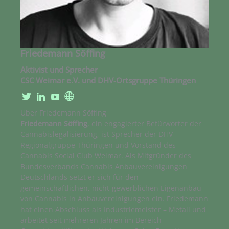
Friedemann Söffing
Aktivist und Sprecher
CSC Weimar e.V. und DHV-Ortsgruppe Thüringen
Über Friedemann Söffing
Friedemann Söffing
, ein engagierter Befürworter der
Cannabislegalisierung, ist Sprecher der DHV
Regionalgruppe Thüringen und Vorstand des
Cannabis Social Club Weimar. Als Mitgründer des
Bundesverbands Cannabis Anbauvereinigungen
Deutschlands setzt er sich für den
gemeinschaftlichen, nicht-gewerblichen Eigenanbau
von Cannabis in Anbauvereinigungen ein. Friedemann
hat einen Abschluss als Industriemeister – Metall und
arbeitet seit mehreren Jahren im Bereich