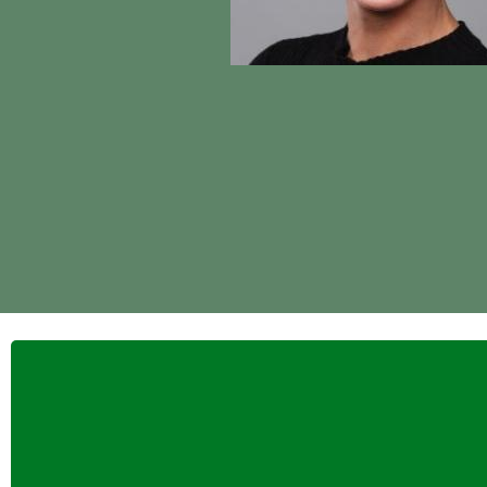
Rykestraße 13
10405 Berlin
konferenz@hanfverband.d
www.hanfverband.de