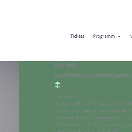
Tickets
Programm
M
Eva Milz
Psychiaterin, Psychotherapeutin
Über Eva Milz
Eva Maria Milz ist eine promovierte Wi
Ein Forschungsschwerpunkt von Milz l
Wirksamkeit von medizinischem Cannab
Grotenhermen eine Untersuchung, in 
Symptomatik untersucht wurde.