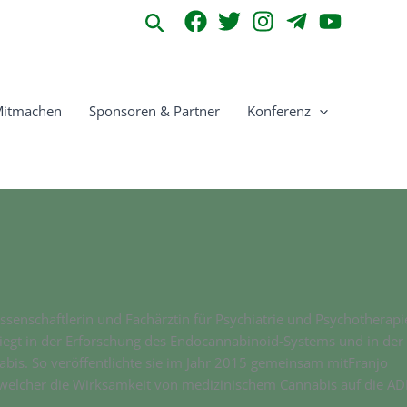
Suchen
itmachen
Sponsoren & Partner
Konferenz
ssenschaftlerin und Fachärztin für Psychiatrie und Psychotherapi
iegt in der Erforschung des Endocannabinoid-Systems und in der
is. So veröffentlichte sie im Jahr 2015 gemeinsam mitFranjo
welcher die Wirksamkeit von medizinischem Cannabis auf die AD