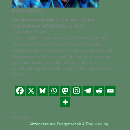
Heino Stöver
Sozialwissenschaftliche Suchtforschung
Fachhochschule Frankfurt am Main
Über Heino Stöver
Prof. Dr. Heino Stöver ist seit 2009 Professor an der
Fachhochschule Frankfurt am Main (Fachbereich 4
„Soziale Arbeit und Gesundheit“) mit dem Schwerpunkt
„Sozialwissenschaftliche Suchtforschung“. Er ist zudem
geschäftsführender Direktor des Instituts für
Suchtforschung der Fachhochschule Frankfurt am Main
(ISFF)
Sessions
Akzeptierende Drogenarbeit & Regulierung