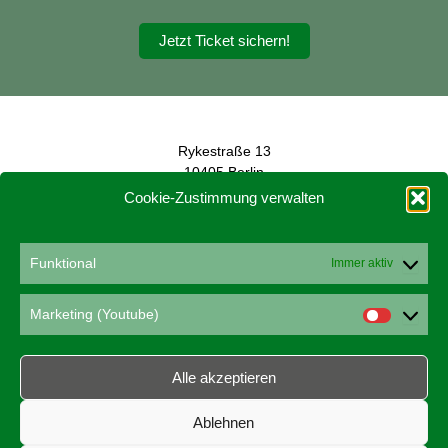
Jetzt Ticket sichern!
Rykestraße 13
10405 Berlin
Cookie-Zustimmung verwalten
konferenz@hanfverband.de
www.hanfverband.de
Funktional
Impressum
Immer aktiv
Datenschutzerklärung
Cookie-Richtlinie
Marketing (Youtube)
Marketin
(Youtube
Alle akzeptieren
Ablehnen