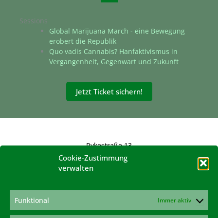
Sessions
Global Marijuana March - eine Bewegung
erobert die Republik
Quo vadis Cannabis? Hanfaktivismus in
Vergangenheit, Gegenwart und Zukunft
Jetzt Ticket sichern!
Rykestraße 13
10405 Berlin
Cookie-Zustimmung
verwalten
konferenz@hanfverband.de
www.hanfverband.de
Impressum
Funktional
Immer aktiv
Datenschutzerklärung