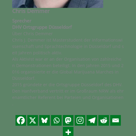
Chris Demmer
Sprecher
DHV Ortsgruppe Düsseldorf
Über Chris Demmer
Chris J. Demmer ist Masterstudent der Informationswi
ssenschaft und Sprachtechnologie in Düsseldorf und s
eit Jahren politisch aktiv.
Als Aktivist war er an der Organisation von zahlreiche
n Demonstrationen beteiligt. In den Jahren 2015 und 2
016 organisierte er die Global Marijuana Marches in
Düsseldorf.
2015 gründete er die Ortsgruppe Düsseldorf des DHV.
Den Hanfverband vertritt er im Großraum NRW als ehr
enamtlicher Referent bei Parteien und Organisationen
.