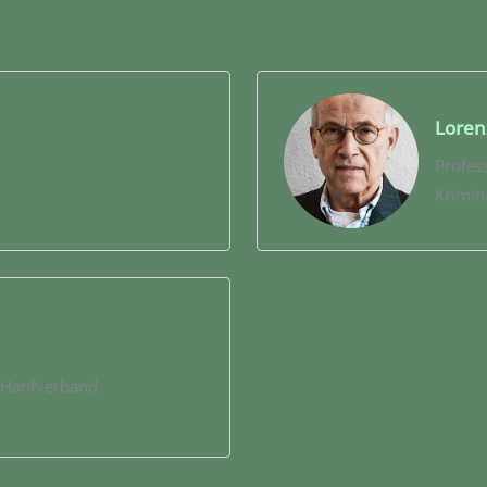
Loren
Profess
Krimina
r Hanfverband