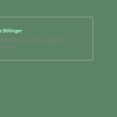
z Böllinger
or für Strafrecht, Bremer Institut für
lpolitik