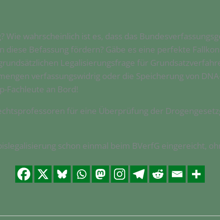
g? Wie wahrscheinlich ist es, dass das Bundesverfassungsg
diese Befassung fördern? Gäbe es eine perfekte Fallkons
rundsätzlichen Legalisierungsfrage für Grundsatzverfahre
ngen verfassungswidrig oder die Speicherung von DNA-D
p-Fachleute an Bord!
rechtsprofessoren für eine Überprüfung der Drogengesetzge
slegalisierung schon einmal beim BVerfG eingereicht, ohn