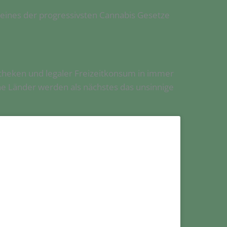
s eines der progressivsten Cannabis Gesetze
hotheken und legaler Freizeitkonsum in immer
he Länder werden als nächstes das unsinnige