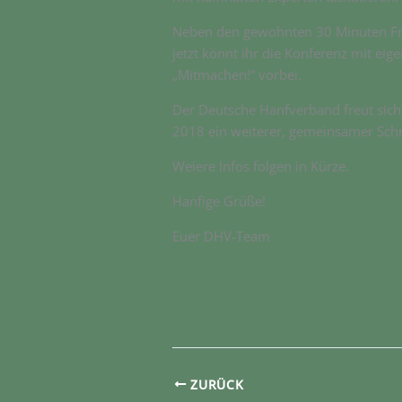
Neben den gewohnten 30 Minuten Fra
jetzt könnt ihr die Konferenz mit ei
„Mitmachen!“ vorbei.
Der Deutsche Hanfverband freut sich
2018 ein weiterer, gemeinsamer Schri
Weiere Infos folgen in Kürze.
Hanfige Grüße!
Euer DHV-Team
ZURÜCK