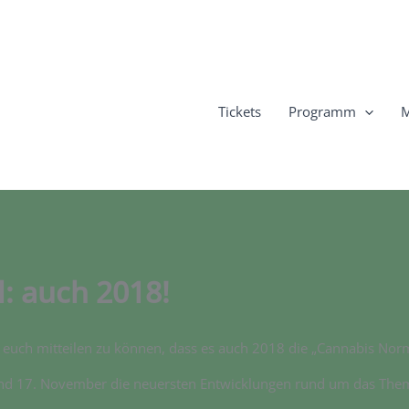
Tickets
Programm
M
: auch 2018!
 euch mitteilen zu können, dass es auch 2018 die „Cannabis Norm
 und 17. November die neuersten Entwicklungen rund um das The