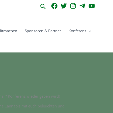
Suchen
itmachen
Sponsoren & Partner
Konferenz
al!“ Konferenz wieder geben wird!
ma Cannabis mit euch beleuchten und