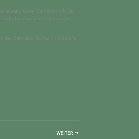
eiligung unserer Gemeinschaft. Ab
 einfach auf unserer neuen Seite
ss die „Cannabis Normal!“ Konferenz
WEITER