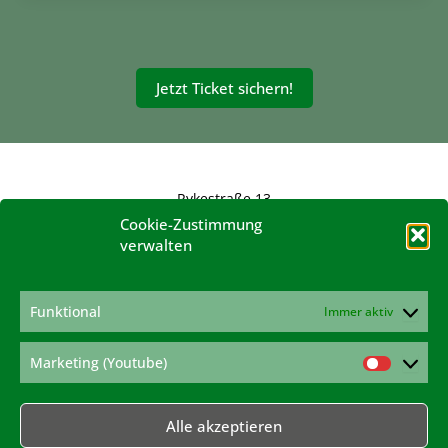
Jetzt Ticket sichern!
Rykestraße 13
10405 Berlin
Cookie-Zustimmung
verwalten
konferenz@hanfverband.de
www.hanfverband.de
Impressum
Funktional
Immer aktiv
Datenschutzerklärung
Cookie-Richtlinie
Marketing (Youtube)
Marketi
(Youtub
Alle akzeptieren