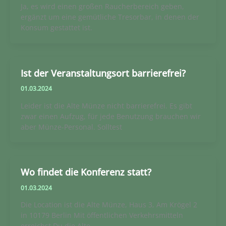
Ja, es wird einen großen Raucherbereich geben,
ergänzt um eine gemütliche Tresorbar, in denen der
Konsum gestattet ist.
Ist der Veranstaltungsort barrierefrei?
01.03.2024
Leider ist die Alte Münze nicht barrierefrei. Es gibt
zwar einen Aufzug, für jede Benutzung brauchen wir
aber Münze-Personal. Solltest
Wo findet die Konferenz statt?
01.03.2024
Die Location ist die Alte Münze, Haus 3, Am Krögel 2
in 10179 Berlin Mit öffentlichen Verkehrsmitteln
erreichst Du die Alte