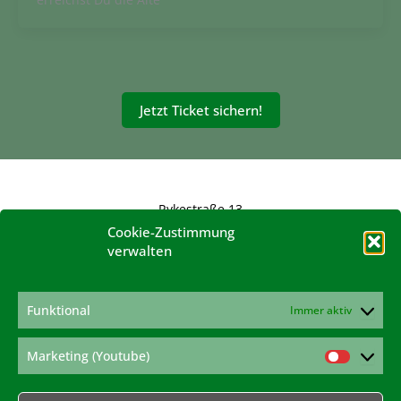
Jetzt Ticket sichern!
Rykestraße 13
10405 Berlin
Cookie-Zustimmung
verwalten
konferenz@hanfverband.de
www.hanfverband.de
Impressum
Funktional
Immer aktiv
Datenschutzerklärung
Cookie-Richtlinie
Marketing (Youtube)
Marketi
(Youtub